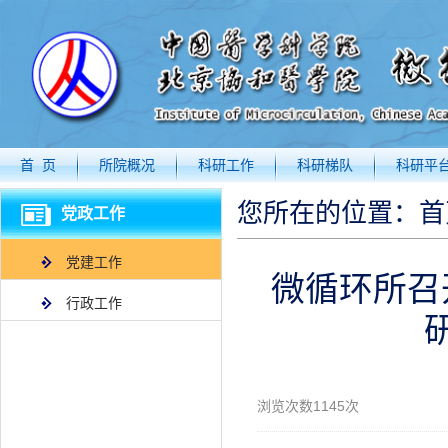
首 页
所院概况
科研工作
科研梯队
科研平
您所在的位置：
首
党政工作
党建工作
微循环所召
行政工作
浏览次数
1145
次